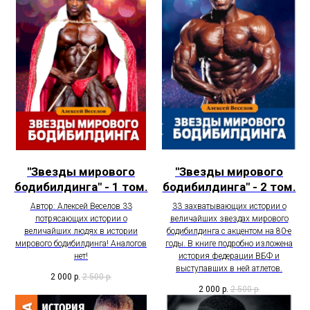
"Звезды мирового
"Звезды мирового
бодибилдинга" - 1 том.
бодибилдинга" - 2 том.
Автор: Алексей Веселов 33
33 захватывающих истории о
потрясающих истории о
величайших звездах мирового
величайших людях в истории
бодибилдинга с акцентом на 80-е
мирового бодибилдинга! Аналогов
годы. В книге подробно изложена
нет!
история федерации ВБФ и
выступавших в ней атлетов.
2 000
р.
2 500
р.
2 000
р.
2 500
р.