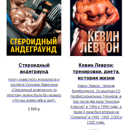
Стероидный
Кевин Леврон:
андеграунд
тренировки, диета,
история жизни
Книгу известного журналиста и
эксперта Уильяма Левеллина
Кевин Леврон - легенда
«Стероидный андеграунд» по
бодибилдинга. Он выиграл 20
простому можно было бы назвать
профессиональных турниров, в
«Что мы колем себе в зад?».
том числе два раза "Арнольд
Классик" в 1994 и 1996 годах, а
2 500
р.
также 4 раза был вторым на
"Олимпии" в 1992, 1995, 2000 и
2002 годах.