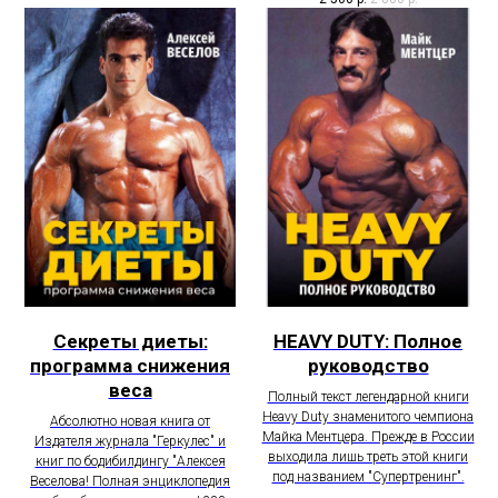
Секреты диеты:
HEAVY DUTY: Полное
программа снижения
руководство
веса
Полный текст легендарной книги
Heavy Duty знаменитого чемпиона
Абсолютно новая книга от
Майка Ментцера. Прежде в России
Издателя журнала "Геркулес" и
выходила лишь треть этой книги
книг по бодибилдингу "Алексея
под названием "Супертренинг".
Веселова! Полная энциклопедия