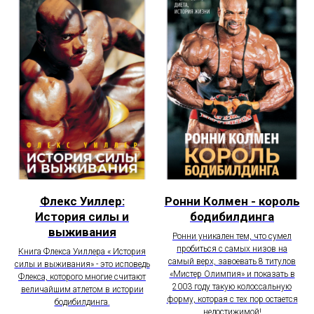
Флекс Уиллер:
Ронни Колмен - король
История силы и
бодибилдинга
выживания
Ронни уникален тем, что сумел
пробиться с самых низов на
Книга Флекса Уиллера « История
самый верх, завоевать 8 титулов
силы и выживания» - это исповедь
«Мистер Олимпия» и показать в
Флекса, которого многие считают
2003 году такую колоссальную
величайшим атлетом в истории
форму, которая с тех пор остается
бодибилдинга.
недостижимой!