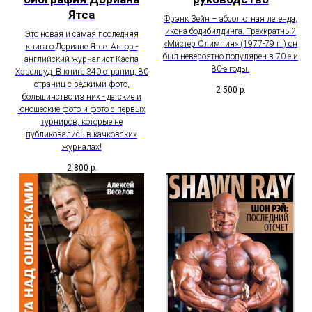
Ятса
Фрэнк Зейн – абсолютная легенда,
икона бодибилдинга. Трехкратный
Это новая и самая последняя
«Мистер Олимпия» (1977-79 гг) он
книга о Дориане Ятсе. Автор -
был невероятно популярен в 70-е и
английский журналист Каспа
80-е годы.
Хэзелвуд. В книге 340 страниц, 80
страниц с редкими фото,
2 500
р.
большинство из них - детские и
юношеские фото и фото с первых
турниров, которые не
публиковались в качковских
журналах!
2 800
р.