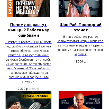
Почему не растут
Шон Рэй: Последний
мышцы? Работа над
отсчет
ошибками
В книге собрано огромное
количество публикаций Шона Рэя,
«Почему не растут мышцы? Работа
выпущенных в ведущих изданиях
над ошибками» Алексея Веселова
за долгие годы соревновательной
— это не обычное пособие «как
карьеры.
качаться», а разбор типичных
ошибок в бодибилдинге и способы
2 500
р.
их исправления. Автор опирается
на собственный 33-летний опыт
тренировок и наблюдения за
российскими и зарубежными
атлетами.
2 200
р.
2 500
р.