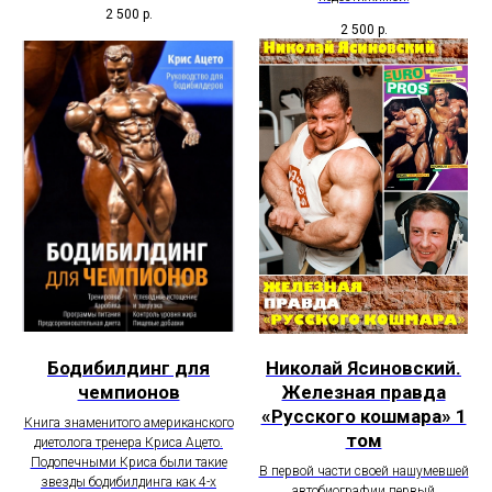
2 500
р.
2 500
р.
Бодибилдинг для
Николай Ясиновский.
чемпионов
Железная правда
«Русского кошмара» 1
Книга знаменитого американского
том
диетолога тренера Криса Ацето.
Подопечными Криса были такие
В первой части своей нашумевшей
звезды бодибилдинга как 4-х
автобиографии первый