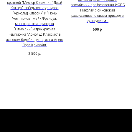
кратный "Мистер Олимпия" Джей
российский профессионал ИФББ
Катлер", победитель турниров
Николай Ясиновский
"Арнольд Классик" и "Ночь
рассказывает о своем приходе в
Чемпионов" Майк Франсуа,
культуризм…
многократная призерка
"Олимпии" и трехкратная
600
р.
чемпионка "Арнольд Классик" в
женском бодибилдинге, жена Ацето
Лора Кривэйл.
2 500
р.