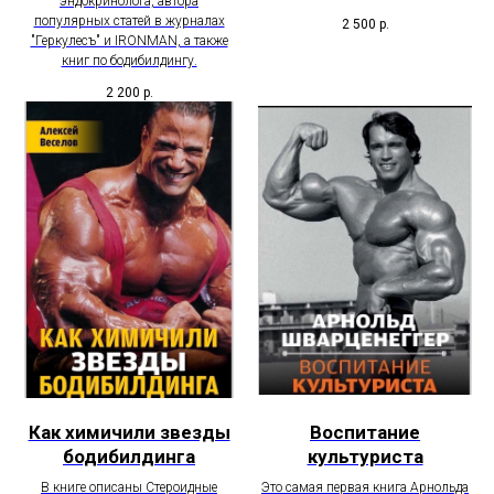
эндокринолога, автора
популярных статей в журналах
2 500
р.
"Геркулесъ" и IRONMAN, а также
книг по бодибилдингу.
2 200
р.
Как химичили звезды
Воспитание
бодибилдинга
культуриста
В книге описаны Стероидные
Это самая первая книга Арнольда