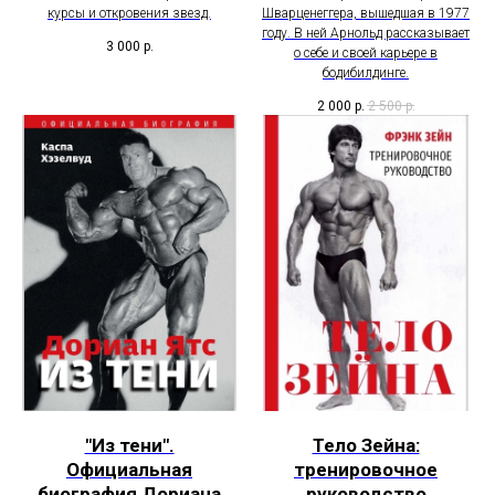
курсы и откровения звезд.
Шварценеггера, вышедшая в 1977
году. В ней Арнольд рассказывает
3 000
р.
о себе и своей карьере в
бодибилдинге.
2 000
р.
2 500
р.
"Из тени".
Тело Зейна:
Официальная
тренировочное
биография Дориана
руководство