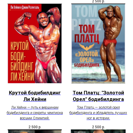
2 500
р.
Крутой бодибилдинг
Том Платц: "Золотой
Ли Хейни
Орел" бодибилдинга
Ли Хейни — путь к вершинам
Том Платц — золотой орел
бодибилдинга и секреты чемпиона
бодибилдинга и обладатель лучших
восьми Олимпий.
ног в истории.
2 500
р.
2 500
р.