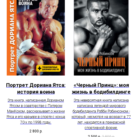
Портрет Дориана Ятса:
«Черный Принц»: моя
история воина
жизнь в бодибилдинге
Эта книга, написанная Дорианом
Эта невероятная книга написана
Ятсом в соавторстве с Питером
написана легендой мирового
МакКохом, рассказывает о жизни
бодибилдинга Робби Робинсоном -
Ятса и его карьере в спорте с конца
который, несмотря на возраст в 77
70-х по 1998 годы.
лет, находится в прекрасной
спортивной форме.
2 800
р.
2 500
р.
2 800
р.