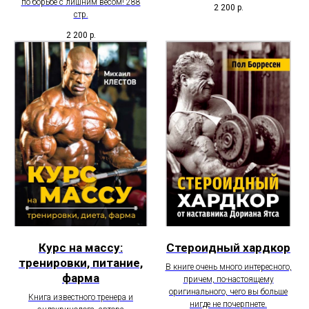
по борьбе с лишним весом! 288
2 200
р.
стр.
2 200
р.
Курс на массу:
Стероидный хардкор
тренировки, питание,
В книге очень много интересного,
фарма
причем, по-настоящему
оригинального, чего вы больше
Книга известного тренера и
нигде не почерпнете.