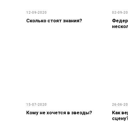
12-09-2020
02-09-2
Сколько стоят знания?
Федера
неско
15-07-2020
26-06-2
Кому не хочется в звезды?
Как ве
сцену