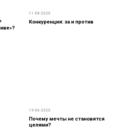
11-08-2020
Р
Конкуренция: за и против
тиве»?
19-06-2020
Почему мечты не становятся
целями?