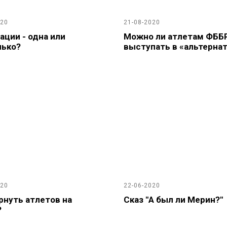
020
21-08-2020
ции - одна или
Можно ли атлетам ФББ
лько?
выступать в «альтерна
020
22-06-2020
рнуть атлетов на
Сказ "А был ли Мерин?"
?