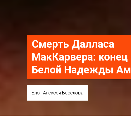
Смерть Далласа
МакКарвера: конец
Белой Надежды Ам
Блог Алексея Веселова