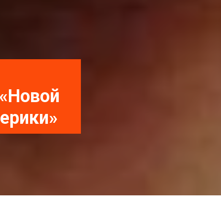
 «Новой
ерики»