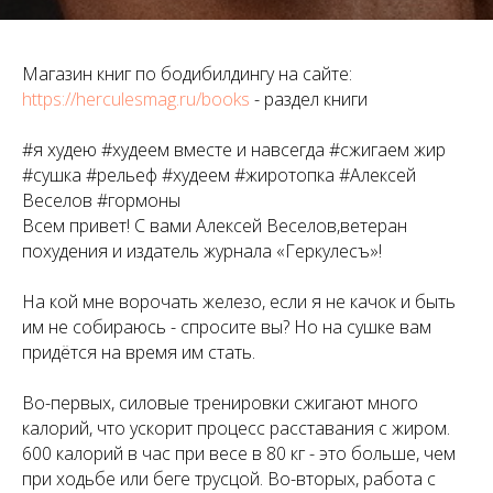
Магазин книг по бодибилдингу на сайте:
https://herculesmag.ru/books
- раздел книги
#я худею #худеем вместе и навсегда #сжигаем жир
#сушка #рельеф #худеем #жиротопка #Алексей
Веселов #гормоны
Всем привет! С вами Алексей Веселов,ветеран
похудения и издатель журнала «Геркулесъ»!
На кой мне ворочать железо, если я не качок и быть
им не собираюсь - спросите вы? Но на сушке вам
придётся на время им стать.
Во-первых, силовые тренировки сжигают много
калорий, что ускорит процесс расставания с жиром.
600 калорий в час при весе в 80 кг - это больше, чем
при ходьбе или беге трусцой. Во-вторых, работа с