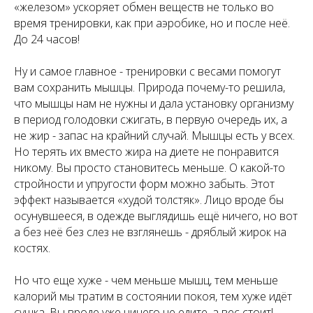
«железом» ускоряет обмен веществ не только во
время тренировки, как при аэробике, но и после неё.
До 24 часов!
Ну и самое главное - тренировки с весами помогут
вам сохранить мышцы. Природа почему-то решила,
что мышцы нам не нужны и дала установку организму
в период голодовки сжигать, в первую очередь их, а
не жир - запас на крайний случай. Мышцы есть у всех.
Но терять их вместо жира на диете не понравится
никому. Вы просто становитесь меньше. О какой-то
стройности и упругости форм можно забыть. Этот
эффект называется «худой толстяк». Лицо вроде бы
осунувшееся, в одежде выглядишь ещё ничего, но вот
а без неё без слез не взглянешь - дряблый жирок на
костях.
Но что еще хуже - чем меньше мышц, тем меньше
калорий мы тратим в состоянии покоя, тем хуже идёт
сушка. Вы вроде уже ничего не едите, а вес стоит!