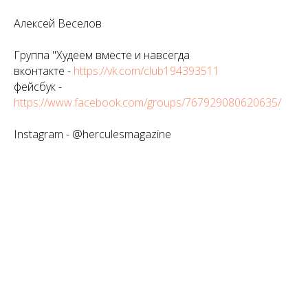
Алексей Веселов
Группа "Худеем вместе и навсегда
вконтакте -
https://vk.com/club194393511
фейсбук -
https://www.facebook.com/groups/767929080620635/
Instagram - @herculesmagazine