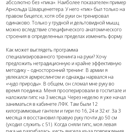
абсолютно без «пика». Наиболее показателен пример
Арнольда Шварценеггера. У него «пик» был только на
правом бицепсе, хотя обе руки он тренировал
одинаково. Только у грудной и дельтовидной мышц
можно вследствие специфического анатомического
строения в определенных пределах изменить форму.
Как может выглядеть программа
специализированного тренинга на руки? Хочу
предложить нетрадиционную и крайне эффективную
методику – односторонний тренинг. В армии я
увлекался армреслингом и однажды нарвался на
«чудо природы». В общем, он сломал мне руку во
время поединка. Меня прооперировали в госпитале и
наложили гипс на 3 месяца. Через неделю я уже начал
заниматься в кабинете ЛФК. Там были 12
килограммовые гантели и гири по 16, 24 и 32 кг. За 3
месяца я восстановил правую руку почти до 50 см
(уходил служить с 51). Когда сняли гипс, моя левая
рука не разгибалась, кисть висела из-за повреждения