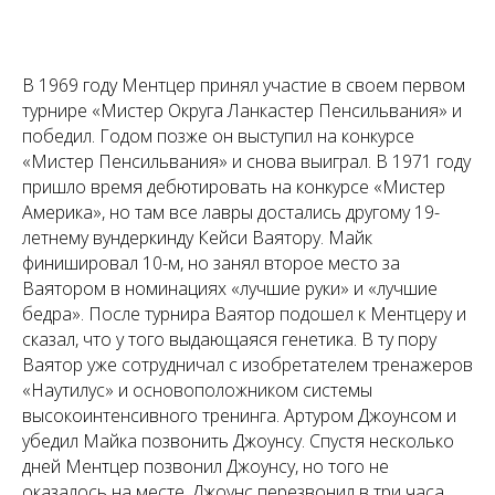
В 1969 году Ментцер принял участие в своем первом
турнире «Мистер Округа Ланкастер Пенсильвания» и
победил. Годом позже он выступил на конкурсе
«Мистер Пенсильвания» и снова выиграл. В 1971 году
пришло время дебютировать на конкурсе «Мистер
Америка», но там все лавры достались другому 19-
летнему вундеркинду Кейси Ваятору. Майк
финишировал 10-м, но занял второе место за
Ваятором в номинациях «лучшие руки» и «лучшие
бедра». После турнира Ваятор подошел к Ментцеру и
сказал, что у того выдающаяся генетика. В ту пору
Ваятор уже сотрудничал с изобретателем тренажеров
«Наутилус» и основоположником системы
высокоинтенсивного тренинга. Артуром Джоунсом и
убедил Майка позвонить Джоунсу. Спустя несколько
дней Ментцер позвонил Джоунсу, но того не
оказалось на месте. Джоунс перезвонил в три часа