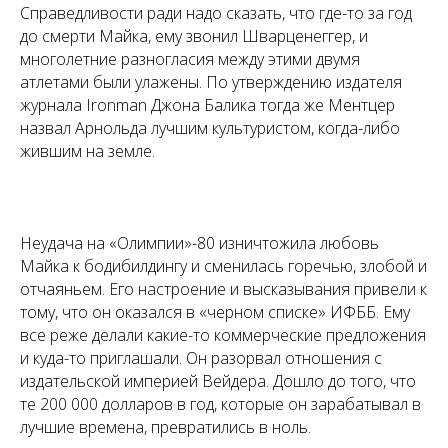
Справедливости ради надо сказать, что где-то за год
до смерти Майка, ему звонил Шварценеггер, и
многолетние разногласия между этими двумя
атлетами были улажены. По утверждению издателя
журнала Ironman Джона Балика тогда же Ментцер
назвал Арнольда лучшим культуристом, когда-либо
жившим на земле.
Неудача на «Олимпии»-80 изничтожила любовь
Майка к бодибилдингу и сменилась горечью, злобой и
отчаяньем. Его настроение и высказывания привели к
тому, что он оказался в «черном списке» ИФББ. Ему
все реже делали какие-то коммерческие предложения
и куда-то приглашали. Он разорвал отношения с
издательской империей Вейдера. Дошло до того, что
те 200 000 долларов в год, которые он зарабатывал в
лучшие времена, превратились в ноль.