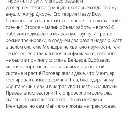
пирожки. По сути, Ментцер развил и
усовершенствовал принципы, которые когда-то ему
внушил Артур Джоунс. Его теория Heavy Duty
базировалась на трех китах. Первое – это «отказной»
тренинг. Второе – малый объем работы – всего3-5
рабочих подходов на мышечную группу. И третье –
редкие тренировки, в среднем два раза в неделю. Хотя
в целом системе Менцера не хватало научности, тем
не менее, ее отличал прочный фундамент, которого
не было в помине у системы Вейдера. Вдобавок,
многие спортсмены стали заниматься по этой
системе и расти! Поговаривали даже, что Ментцер
тренировал самого Дориана Ятса, благодаря чему
«Британский Лев» и выиграл свои шесть «Олимпий».
Правда, впоследствии Ятс опроверг эти домыслы,
сказав, что использовал кое-что из методики
Ментцера, но сам Майк его никогда не тренировал.