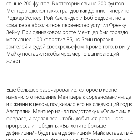
свыше 200 фунтов. В категории свыше 200 фунтов
Ментцер одолел таких грандов как Деннис Тинерино,
Роджер Уолкер, Рой Кэллендер и Боб Бедсонг, но в
схватке за абсолютное первенство уступил Френку
Зейну. При одинаковом росте Ментцер был гораздо
массивнее, 100 кг против 85, но Зейн поразил
зрителей и судей сверхрельефом. Кроме того, в вину
Майку поставил якобы чрезмерно выпирающий
живот.
Еще большее разочарование, которое в корне
изменило отношение Ментцера к соревнованиям, да
и к жизни в целом, поджидало его на следующий год в
Австралии. Ментцер начал подготовку к «Олимпии» в
феврале, и сделал все, чтобы добиться реального
прогресса и победить. «Вы хотите больше
дефиниции? - будет вам дефиниция!» Майк вставал в 4