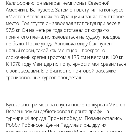
Калифорнию, он выиграл чемпионат Северной
Америки в Ванкувере. Затем он выступил на конкурсе
«Мистер Вселенная» во Франции и занял там второе
место. Год спустя он завоевал этот титул при весе в
97,5 кг. Он на четыре года отставал от когда-то
принятого плана, но жаловаться на судьбу поводов
не было. После ухода Арнольда миру был нужен
новый герой, такой как Ментцер – прекрасно
сложенный крепыш ростом в 175 см и весом в 100 кг.
К 1978 году Ментцер по популярности мог сравниться
с рок-звездами. Его бизнес по почтовой рассылке
тренировочных курсов процветал.
Буквально три месяца спустя после конкурса «Мистер
Вселенная» он дебютировал в ранге профи на
турнире «Флорида Про» и победил! Позади остались
Робби Робинсон, Дэнни Падилла и ряд других
именитых атлетов. Чуть позже Ментцер стал вторым