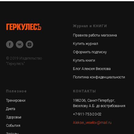
Журнал и КНИГИ
Правила работы магазина
Купить журнал
Оформить подписку
© 2019 Издательство
Купить книги
"Геркулесъ"
Блог Алексея Веселова
Политика конфиденциальности
Полезное
КОНТАКТЫ
Тренировки
198206, Санкт-Петербург,
Веселову А.Б. до востребования
Диета
+7-911-753-20-02
Здоровье
Aleksei_veselov@mail.ru
События