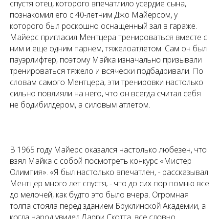
спустя отец, которого впечатлило усердие сына,
познакомил его с 40-летним Джо Майерсом, у
которого был роскошно оснащенный зал в гараже.
Майерс пригласил Ментцера тренироваться вместе с
ним и еще одним парнем, тяжелоатлетом. Сам он был
пауэрлифтер, поэтому Майка изначально призывали
тренироваться тяжело и всячески подбадривали. По
словам самого Ментцера, эти тренировки настолько
сильно повлияли на него, что он всегда считал себя
не бодибилдером, а силовым атлетом.
В 1965 году Майерс оказался настолько любезен, что
взял Майка с собой посмотреть конкурс «Мистер
Олимпия». «Я был настолько впечатлен, - рассказывал
Ментцер много лет спустя, - что до сих пор помню все
до мелочей, как будто это было вчера. Огромная
толпа стояла перед зданием Бруклинской Академии, а
когда народ увидел Ларри Скотта, все словно