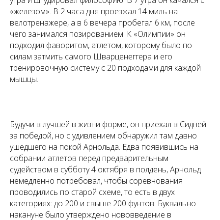
утра и штудировал философию. В 7 утра он качался с
«железом». В 2 часа дня проезжал 14 миль на
велотренажере, а в 6 вечера пробегал 6 км, после
чего занимался позированием. К «Олимпии» он
подходил фаворитом, атлетом, которому было по
силам затмить самого Шварценеггера и его
тренировочную систему с 20 подходами для каждой
мышцы.
Будучи в лучшей в жизни форме, он приехал в Сидней
за победой, но с удивлением обнаружил там давно
ушедшего на покой Арнольда. Едва появившись на
собрании атлетов перед предварительным
судейством в субботу 4 октября в полдень, Арнольд
немедленно потребовал, чтобы соревнования
проводились по старой схеме, то есть в двух
категориях: до 200 и свыше 200 фунтов. Буквально
накануне было утверждено нововведение в