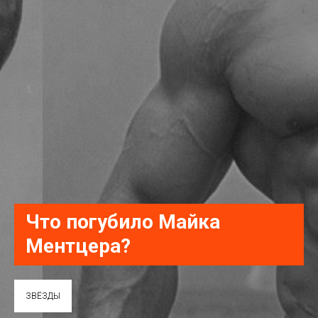
Что погубило Майка
Ментцера?
ЗВЁЗДЫ