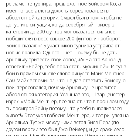
регламенте турнира, предложенное Бойером Ко, а
именно: все атлеты должны соревноваться в
абсолютной категории. Смысл был в том, чтобы не
допустить ситуации, когда серебряный призер в
категории до 200 фунтов мог оказаться сильнее
победителя в весе свыше 200 фунтов, и наоборот.
Бойер сказал: «15 участников турнира устраивают
новые правила. Одного – нет. Почему бы не дать
Арнольду привести свои доводы?» На это Арнольд
ответил: «Бойер, тебе пора стать мужчиной!». И тут в
бой в прямом смысле слова ринулся Майк Ментцер.
Сам Майк вспоминал, что, не дав ответить Бойеру, он
поинтересовался, почему Арнольду не нравится
абсолютная категория. Услышав это, Шварценеггер
изрек: «Майк Ментцер, все знают, что в прошлом году
ты проиграл Зейну потому, что у тебя вываливался
живот!» Этот укол взбесил Ментцера, и тот ринулся на
Арнольда. Тут же между ними встал Билл Перл (по
другой версии это был Джо Вейдер), и до драки дело