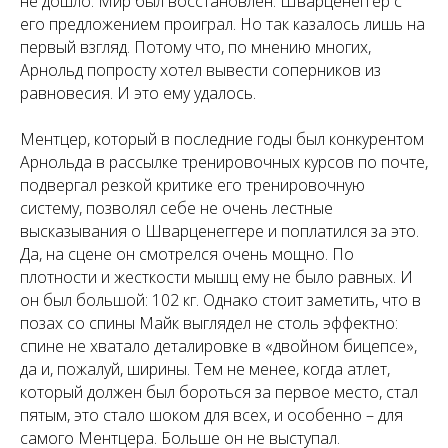
не дошло. Мир был восстановлен. Шварценеггер с
его предложением проиграл. Но так казалось лишь на
первый взгляд. Потому что, по мнению многих,
Арнольд попросту хотел вывести соперников из
равновесия. И это ему удалось.
Ментцер, который в последние годы был конкурентом
Арнольда в рассылке тренировочных курсов по почте,
подвергал резкой критике его тренировочную
систему, позволял себе не очень лестные
высказывания о Шварценеггере и поплатился за это.
Да, на сцене он смотрелся очень мощно. По
плотности и жесткости мышц ему не было равных. И
он был большой: 102 кг. Однако стоит заметить, что в
позах со спины Майк выглядел не столь эффектно:
спине не хватало деталировке в «двойном бицепсе»,
да и, пожалуй, ширины. Тем не менее, когда атлет,
который должен был бороться за первое место, стал
пятым, это стало шоком для всех, и особенно – для
самого Ментцера. Больше он не выступал.