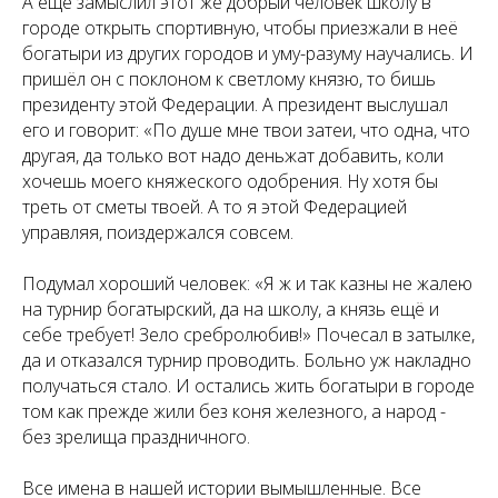
А ещё замыслил этот же добрый человек школу в
городе открыть спортивную, чтобы приезжали в неё
богатыри из других городов и уму-разуму научались. И
пришёл он с поклоном к светлому князю, то бишь
президенту этой Федерации. А президент выслушал
его и говорит: «По душе мне твои затеи, что одна, что
другая, да только вот надо деньжат добавить, коли
хочешь моего княжеского одобрения. Ну хотя бы
треть от сметы твоей. А то я этой Федерацией
управляя, поиздержался совсем.
Подумал хороший человек: «Я ж и так казны не жалею
на турнир богатырский, да на школу, а князь ещё и
себе требует! Зело сребролюбив!» Почесал в затылке,
да и отказался турнир проводить. Больно уж накладно
получаться стало. И остались жить богатыри в городе
том как прежде жили без коня железного, а народ -
без зрелища праздничного.
Все имена в нашей истории вымышленные. Все