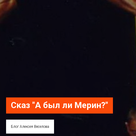
Сказ "А был ли Мерин?"
Блог Алексея Веселова