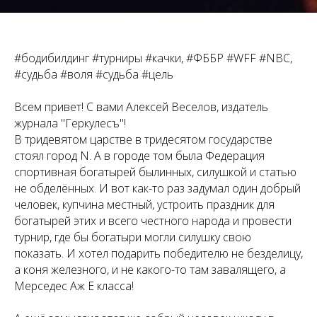
#бодибилдинг #турниры #качки, #ФББР #WFF #NBC,
#судьба #воля #судьба #цель
Всем привет! С вами Алексей Веселов, издатель
журнала "Геркулесъ"!
В тридевятом царстве в тридесятом государстве
стоял город N. А в городе том была Федерация
спортивная богатырей былинных, силушкой и статью
не обделённых. И вот как-то раз задумал один добрый
человек, купчина местный, устроить праздник для
богатырей этих и всего честного народа и провести
турнир, где бы богатыри могли силушку свою
показать. И хотел подарить победителю не безделицу,
а коня железного, и не какого-то там завалящего, а
Мерседес Аж Е класса!