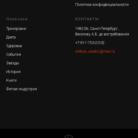
Политика конфиденциальности
Полезное
КОНТАКТЫ
Тренировки
198206, Санкт-Петербург,
Веселову А.Б. до востребования
Диета
+7-911-753-20-02
Здоровье
Aleksei_veselov@mail.ru
События
Звёзды
История
Книги
Фитнес-индустрия