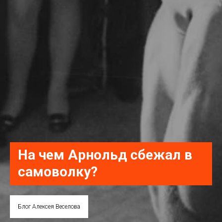
На чем Арнольд сбежал в
самоволку?
Блог Алексея Веселова