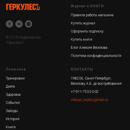
Журнал и КНИГИ
Правила работы магазина
Купить журнал
Оформить подписку
© 2019 Издательство
Купить книги
"Геркулесъ"
Блог Алексея Веселова
Политика конфиденциальности
Полезное
КОНТАКТЫ
Тренировки
198206, Санкт-Петербург,
Веселову А.Б. до востребования
Диета
+7-911-753-20-02
Здоровье
Aleksei_veselov@mail.ru
События
Звёзды
История
Книги