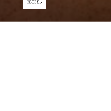
ЗВЁЗДЫ
Магазин книг по
книги
На днях я озада
думаете, «хими
съемками в филь
боевика «Комма
«Коммандо» нас