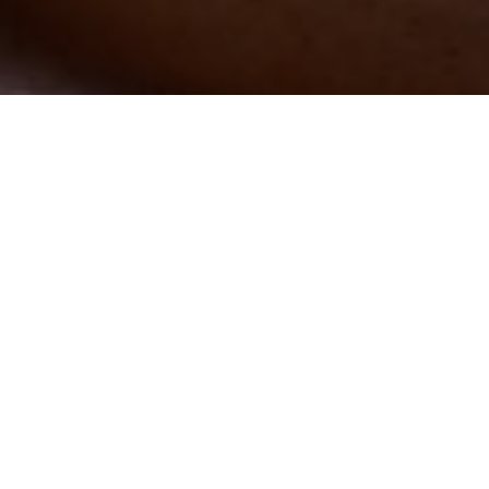
/books
- раздел
осом: как вы
енков перед
культового
оли.
самолично снять