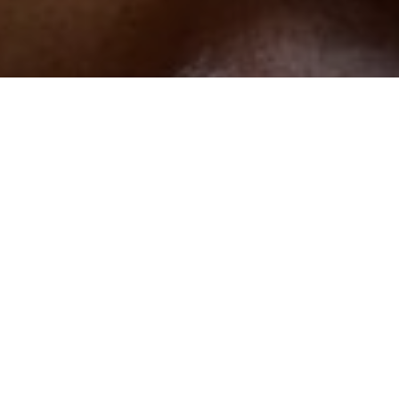
 бодибилдингу на сайте:
https://herculesmag.ru
чил народ в пабликах журнала «Геркулесъ» вопр
чил» ли любимый многими актер Михаил Пореч
ме «День Д». «День Д» - это российская версия 
ндо» с Арнольдом Шварценеггером в главной р
только впечатлил Пореченкова, что он решил 