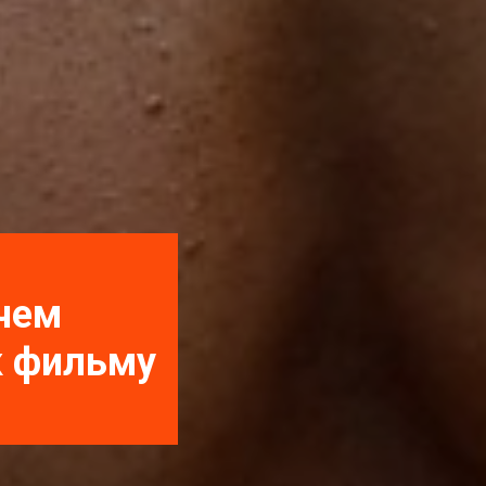
 чем
к фильму