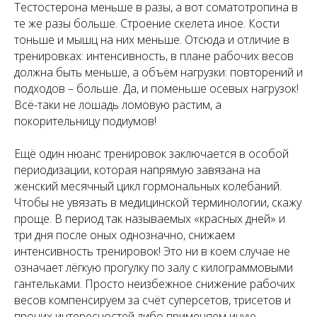
Тестостерона меньше в разы, а вот соматотропина в
те же разы больше. Строение скелета иное. Кости
тоньше и мышц на них меньше. Отсюда и отличие в
тренировках: интенсивность, в плане рабочих весов
должна быть меньше, а объём нагрузки: повторений и
подходов – больше. Да, и поменьше осевых нагрузок!
Всё-таки не лошадь ломовую растим, а
покорительницу подиумов!
Ещё один нюанс тренировок заключается в особой
периодизации, которая напрямую завязана на
женский месячный цикл гормональных колебаний.
Чтобы не увязать в медицинской терминологии, скажу
проще. В период так называемых «красных дней» и
три дня после оных однозначно, снижаем
интенсивность тренировок! Это ни в коем случае не
означает лёгкую прогулку по залу с килограммовыми
гантельками. Просто неизбежное снижение рабочих
весов компенсируем за счёт суперсетов, трисетов и
прочих интересностей либо применяем иную,