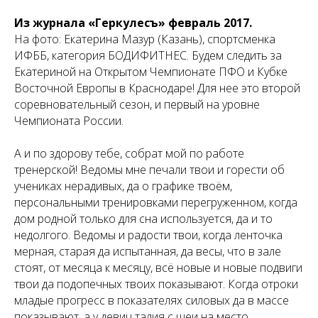
Из журнала «Геркулесъ» февраль 2017.
На фото: Екатерина Мазур (Казань), спортсменка
ИФББ, категория БОДИФИТНЕС. Будем следить за
Екатериной на Открытом Чемпионате ПФО и Кубке
Восточной Европы в Краснодаре! Для нее это второй
соревновательный сезон, и первый на уровне
Чемпионата России.
А и по здорову тебе, собрат мой по работе
тренерской! Ведомы мне печали твои и горести об
учениках нерадивых, да о графике твоём,
персональными тренировками перегруженном, когда
дом родной только для сна используется, да и то
недолгого. Ведомы и радости твои, когда ленточка
мерная, старая да испытанная, да весы, что в зале
стоят, от месяца к месяцу, всё новые и новые подвиги
твои да подопечных твоих показывают. Когда отроки
младые прогресс в показателях силовых да в массе
показывают, а у девиц талия с шеи на место