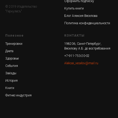
Оформить подписку
© 2019 Издательство
Купить книги
"Геркулесъ"
Блог Алексея Веселова
Политика конфиденциальности
Полезное
КОНТАКТЫ
Тренировки
198206, Санкт-Петербург,
Веселову А.Б. до востребования
Диета
+7-911-753-20-02
Здоровье
Aleksei_veselov@mail.ru
События
Звёзды
История
Книги
Фитнес-индустрия