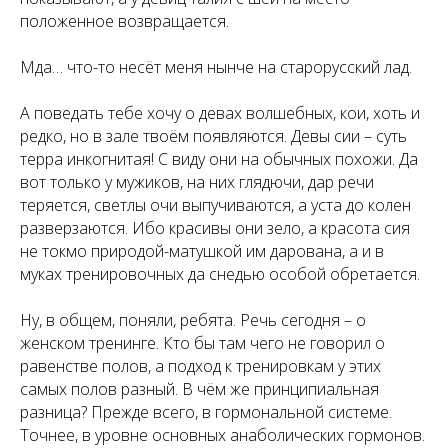
положенное возвращается.
Мда… что-то несёт меня нынче на старорусский лад.
А поведать тебе хочу о девах волшебных, кои, хоть и
редко, но в зале твоём появляются. Девы сии – суть
терра инкогнитая! С виду они на обычных похожи. Да
вот только у мужиков, на них глядючи, дар речи
теряется, светлы очи выпучиваются, а уста до колен
разверзаются. Ибо красивы они зело, а красота сия
не токмо природой-матушкой им дарована, а и в
муках тренировочных да снедью особой обретается.
Ну, в общем, поняли, ребята. Речь сегодня – о
женском тренинге. Кто бы там чего не говорил о
равенстве полов, а подход к тренировкам у этих
самых полов разный. В чём же принципиальная
разница? Прежде всего, в гормональной системе.
Точнее, в уровне основных анаболических гормонов.