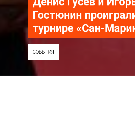
Денис Гусев и Игор
Гостюнин проиграл
турнире «Сан-Мари
СОБЫТИЯ
Главная
События
→