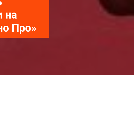
ь
и на
но Про»