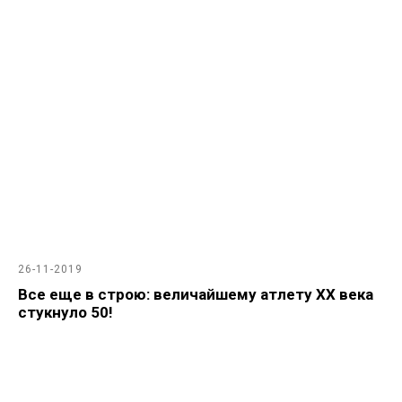
26-11-2019
Все еще в строю: величайшему атлету ХХ века
стукнуло 50!