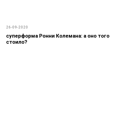
26-09-2020
суперформа Ронни Колемана: а оно того
стоило?