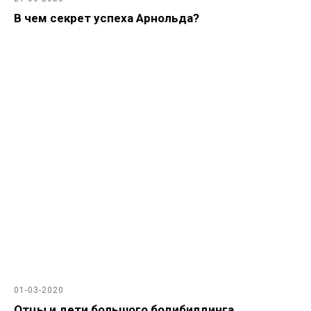
В чем секрет успеха Арнольда?
01-03-2020
Отцы и дети большого бодибилдинга