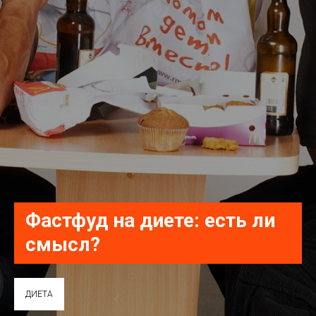
Фастфуд на диете: есть ли
смысл?
ДИЕТА