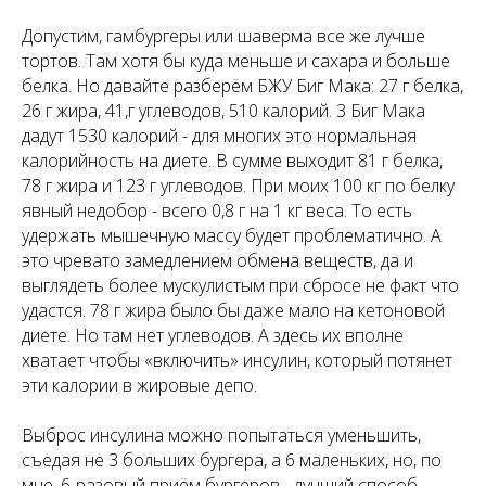
Допустим, гамбургеры или шаверма все же лучше
тортов. Там хотя бы куда меньше и сахара и больше
белка. Но давайте разберём БЖУ Биг Мака: 27 г белка,
26 г жира, 41,г углеводов, 510 калорий. 3 Биг Мака
дадут 1530 калорий - для многих это нормальная
калорийность на диете. В сумме выходит 81 г белка,
78 г жира и 123 г углеводов. При моих 100 кг по белку
явный недобор - всего 0,8 г на 1 кг веса. То есть
удержать мышечную массу будет проблематично. А
это чревато замедлением обмена веществ, да и
выглядеть более мускулистым при сбросе не факт что
удастся. 78 г жира было бы даже мало на кетоновой
диете. Но там нет углеводов. А здесь их вполне
хватает чтобы «включить» инсулин, который потянет
эти калории в жировые депо.
Выброс инсулина можно попытаться уменьшить,
съедая не 3 больших бургера, а 6 маленьких, но, по
мне, 6-разовый приём бургеров - лучший способ