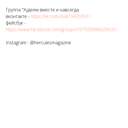
Группа "Худеем вместе и навсегда
вконтакте -
https://vk.com/club194393511
фейсбук -
https://www.facebook.com/groups/767929080620635/
Instagram - @herculesmagazine